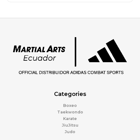
Categories
Boxeo
Taekwondo
Karate
JiuJitsu
Judo